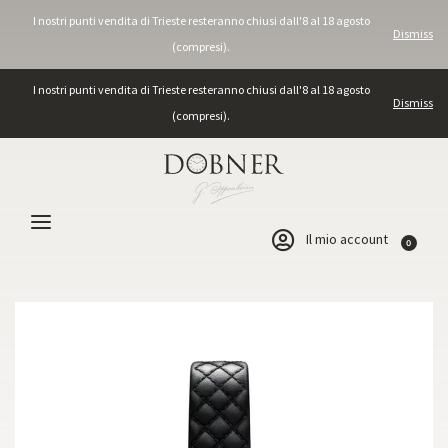
I nostri punti vendita di Trieste resteranno chiusi dall'8 al 18 agosto
Dismiss
(compresi).
I nostri punti vendita di Trieste resteranno chiusi dall'8 al 18 agosto
Dismiss
(compresi).
Il mio account
0