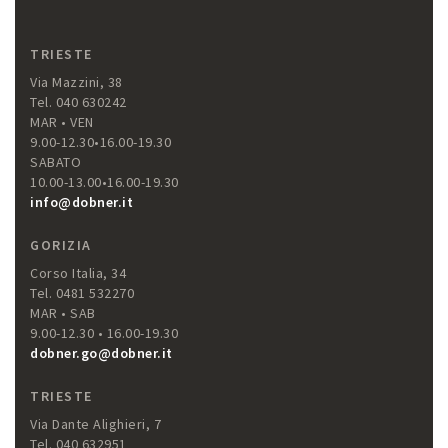
TRIESTE
Via Mazzini, 38
Tel. 040 630242
MAR • VEN
9.00-12.30•16.00-19.30
SABATO
10.00-13.00•16.00-19.30
info@dobner.it
GORIZIA
Corso Italia, 34
Tel. 0481 532270
MAR • SAB
9.00-12.30 • 16.00-19.30
dobner.go@dobner.it
TRIESTE
Via Dante Alighieri, 7
Tel. 040 632951