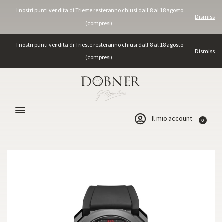
I nostri punti vendita di Trieste resteranno chiusi dall'8 al 18 agosto
Dismiss
(compresi).
I nostri punti vendita di Trieste resteranno chiusi dall'8 al 18 agosto
Dismiss
(compresi).
Il mio account
0