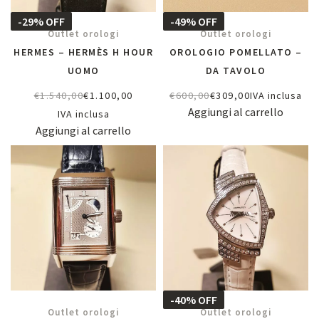
-29% OFF
-49% OFF
Outlet orologi
Outlet orologi
HERMES – HERMÈS H HOUR
OROLOGIO POMELLATO –
UOMO
DA TAVOLO
€
1.540,00
€
1.100,00
€
600,00
€
309,00
IVA inclusa
Aggiungi al carrello
IVA inclusa
Aggiungi al carrello
-40% OFF
Outlet orologi
Outlet orologi