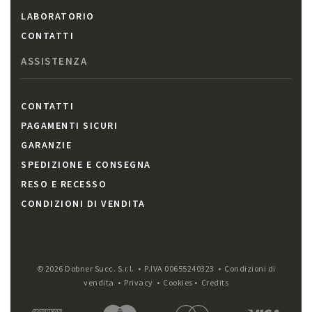
LABORATORIO
CONTATTI
ASSISTENZA
CONTATTI
PAGAMENTI SICURI
GARANZIE
SPEDIZIONE E CONSEGNA
RESO E RECESSO
CONDIZIONI DI VENDITA
© 2026 Dobner Succ. S.r.l. • P.IVA 00655240323 •
Condizioni di
vendita
•
Privacy
•
Cookies
•
Credits