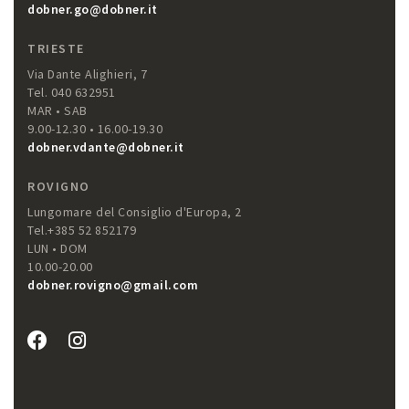
dobner.go@dobner.it
TRIESTE
Via Dante Alighieri, 7
Tel. 040 632951
MAR • SAB
9.00-12.30 • 16.00-19.30
dobner.vdante@dobner.it
ROVIGNO
Lungomare del Consiglio d'Europa, 2
Tel.+385 52 852179
LUN • DOM
10.00-20.00
dobner.rovigno@gmail.com