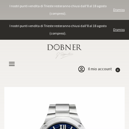
I nostri punti vendita di Trieste resteranno chiusi dall'8 al 18 agosto
Dismiss
(compresi).
I nostri punti vendita di Trieste resteranno chiusi dall'8 al 18 agosto
Dismiss
(compresi).
Il mio account
0