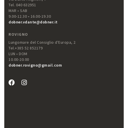
Tel. 040 632951
MAR • SAB
9.00-12.30 • 16.00-19.30
dobner.vdante@dobner.it
ROVIGNO
Lungomare del Consiglio d'Europa, 2
Tel.+385 52 852179
LUN • DOM
10.00-20.00
dobner.rovigno@gmail.com