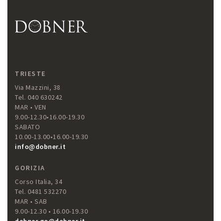
TRIESTE
Via Mazzini, 38
Tel. 040 630242
MAR • VEN
9.00-12.30•16.00-19.30
SABATO
10.00-13.00•16.00-19.30
info@dobner.it
GORIZIA
Corso Italia, 34
Tel. 0481 532270
MAR • SAB
9.00-12.30 • 16.00-19.30
dobner.go@dobner.it