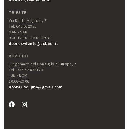
TRIESTE
Via Dante Alighieri, 7
Tel. 040 632951
MAR • SAB
9.00-12.30 • 16.00-19.30
dobner.vdante@dobner.it
ROVIGNO
Lungomare del Consiglio d'Europa, 2
Tel.+385 52 852179
LUN • DOM
10.00-20.00
dobner.rovigno@gmail.com