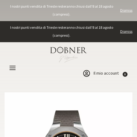
I nostri punti vendita di Trieste resteranno chiusi dall'8 al 18 agosto
Dismiss
(compresi).
I nostri punti vendita di Trieste resteranno chiusi dall'8 al 18 agosto
Dismiss
(compresi).
Il mio account
0