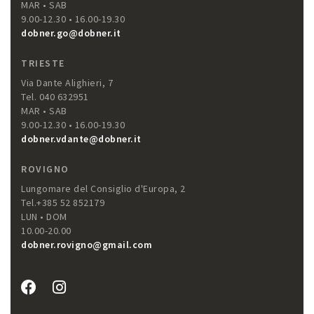
MAR • SAB
9.00-12.30 • 16.00-19.30
dobner.go@dobner.it
TRIESTE
Via Dante Alighieri, 7
Tel. 040 632951
MAR • SAB
9.00-12.30 • 16.00-19.30
dobner.vdante@dobner.it
ROVIGNO
Lungomare del Consiglio d'Europa, 2
Tel.+385 52 852179
LUN • DOM
10.00-20.00
dobner.rovigno@gmail.com