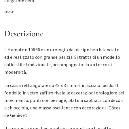
alligatore nera.
SHARE
Descrizione
L’Hampton 10666 è un orologio dal design ben bilanciato
ed è realizzato con grande perizia. Si tratta di un modello
dallo stile tradizionale, accompagnato da un tocco di
modernità.
La cassa rettangolare da 48 x 31 mm è in acciaio lucido. Il
fondello in vetro zaffiro rivela le decorazioni orologiere del
movimento: ponti con perlage, platina sabbiata con decori
a chiocciola, una massa oscillante con decorazioni “Côtes
de Genève”.
Il quadrante è opalino e antracite grené con lancette a