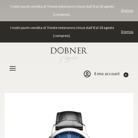
I nostri punti vendita di Trieste resteranno chiusi dall'8 al 18 agosto
Dismiss
(compresi).
I nostri punti vendita di Trieste resteranno chiusi dall'8 al 18 agosto
Dismiss
(compresi).
Il mio account
0