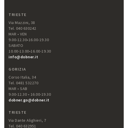
TRIESTE
Via Mazzini, 38
Tel. 040 630242
MAR • VEN
9.00-12.30•16.00-19.30
SABATO
10.00-13.00•16.00-19.30
info@dobner.it
GORIZIA
Corso Italia, 34
Tel. 0481 532270
MAR • SAB
9.00-12.30 • 16.00-19.30
dobner.go@dobner.it
TRIESTE
Via Dante Alighieri, 7
Tel. 040 632951