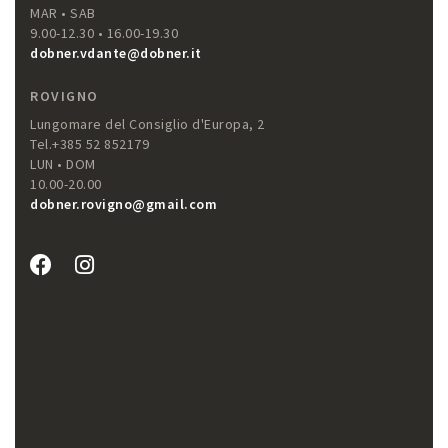
MAR • SAB
9.00-12.30 • 16.00-19.30
dobner.vdante@dobner.it
ROVIGNO
Lungomare del Consiglio d'Europa, 2
Tel.+385 52 852179
LUN • DOM
10.00-20.00
dobner.rovigno@gmail.com