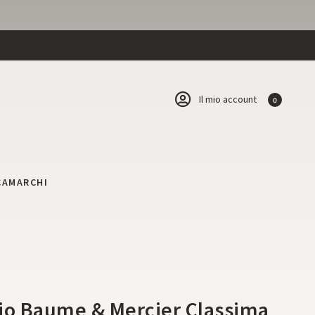
Il mio account
0
CA
MARCHI
i
io Baume & Mercier Classima