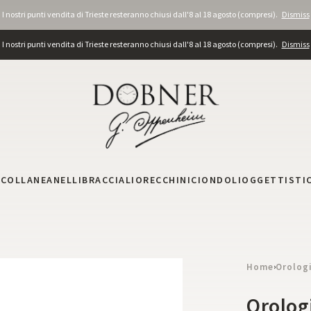
I nostri punti vendita di Trieste resteranno chiusi dall'8 al 18 agosto (compresi).
Dismiss
I nostri punti vendita di Trieste resteranno chiusi dall'8 al 18 agosto (compresi).
Dismiss
I
COLLANE
ANELLI
BRACCIALI
ORECCHINI
CIONDOLI
OGGETTISTI
Home
Orolog
›
Orolog