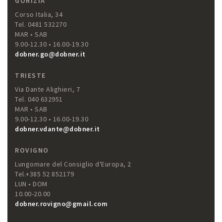
GORIZIA
Corso Italia, 34
Tel. 0481 532270
MAR • SAB
9.00-12.30 • 16.00-19.30
dobner.go@dobner.it
TRIESTE
Via Dante Alighieri, 7
Tel. 040 632951
MAR • SAB
9.00-12.30 • 16.00-19.30
dobner.vdante@dobner.it
ROVIGNO
Lungomare del Consiglio d'Europa, 2
Tel.+385 52 852179
LUN • DOM
10.00-20.00
dobner.rovigno@gmail.com