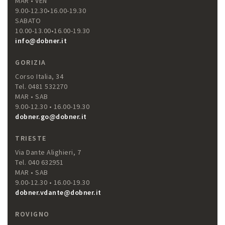
MAR • VEN
9.00-12.30•16.00-19.30
SABATO
10.00-13.00•16.00-19.30
info@dobner.it
GORIZIA
Corso Italia, 34
Tel. 0481 532270
MAR • SAB
9.00-12.30 • 16.00-19.30
dobner.go@dobner.it
TRIESTE
Via Dante Alighieri, 7
Tel. 040 632951
MAR • SAB
9.00-12.30 • 16.00-19.30
dobner.vdante@dobner.it
ROVIGNO