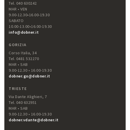
Tel. 040 630242
MAR • VEN
9.00-12.30•16.00-19.30
SABATO
10.00-13.00•16.00-19.30
info@dobner.it
GORIZIA
Corso Italia, 34
Tel. 0481 532270
MAR • SAB
9.00-12.30 • 16.00-19.30
dobner.go@dobner.it
TRIESTE
Via Dante Alighieri, 7
Tel. 040 632951
MAR • SAB
9.00-12.30 • 16.00-19.30
dobner.vdante@dobner.it