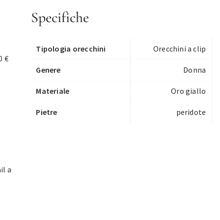
Specifiche
Tipologia orecchini
Orecchini a clip
0 €
Genere
Donna
Materiale
Oro giallo
Pietre
peridote
il a