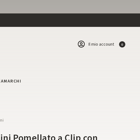
Il mio account
0
CA
MARCHI
ni
ini Pomellato a Clip con