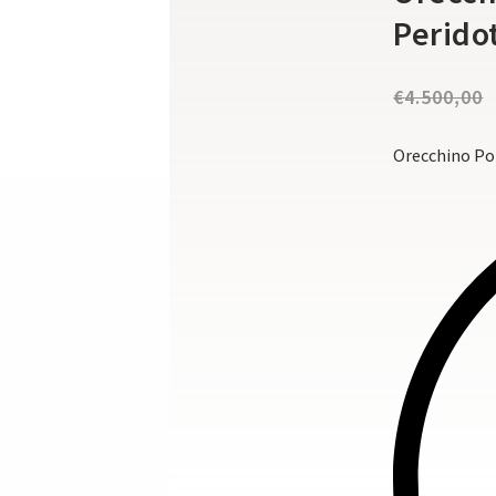
Perido
€
4.500,00
Orecchino Pom