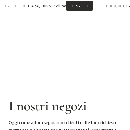
€
2.190,00
€
1.424,00
IVA inclusa
-35% OFF
€
3.800,00
€
2.
Aggiungi al carrello
A
I nostri negozi
Oggi come allora seguiamo i clienti nelle loro richieste