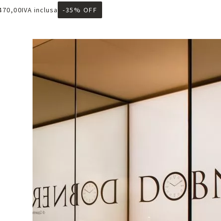
470,00
IVA inclusa
-35% OFF
ggiungi al carrello