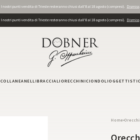
I nostri punti vendita di Trieste resteranno chiusi dall'8 al 18 agosto (compresi).
Dismiss
I nostri punti vendita di Trieste resteranno chiusi dall'8 al 18 agosto (compresi).
Dismiss
I
COLLANE
ANELLI
BRACCIALI
ORECCHINI
CIONDOLI
OGGETTISTI
Home
Orecchi
›
Orecch