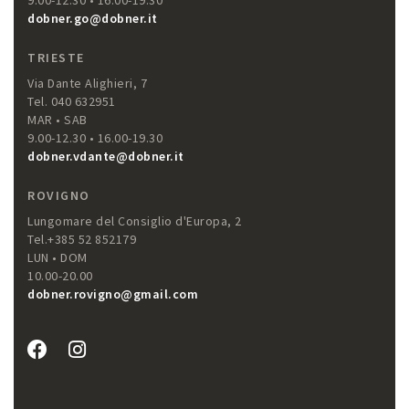
9.00-12.30 • 16.00-19.30
dobner.go@dobner.it
TRIESTE
Via Dante Alighieri, 7
Tel. 040 632951
MAR • SAB
9.00-12.30 • 16.00-19.30
dobner.vdante@dobner.it
ROVIGNO
Lungomare del Consiglio d'Europa, 2
Tel.+385 52 852179
LUN • DOM
10.00-20.00
dobner.rovigno@gmail.com