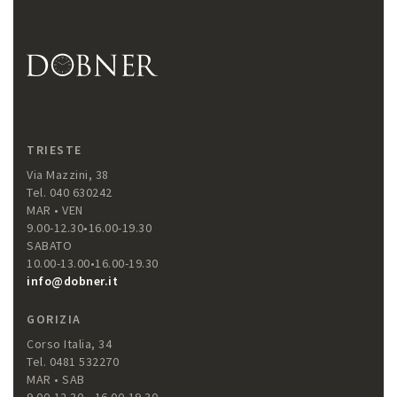
TRIESTE
Via Mazzini, 38
Tel. 040 630242
MAR • VEN
9.00-12.30•16.00-19.30
SABATO
10.00-13.00•16.00-19.30
info@dobner.it
GORIZIA
Corso Italia, 34
Tel. 0481 532270
MAR • SAB