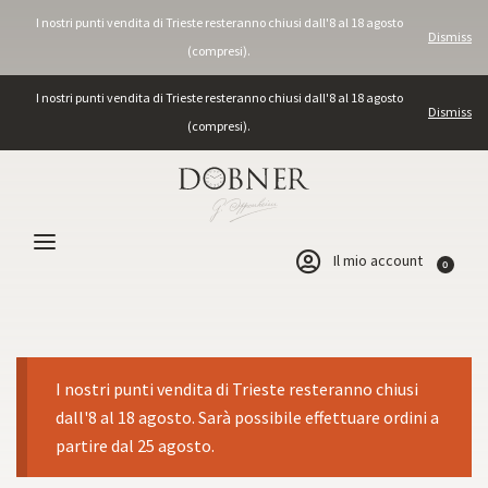
I nostri punti vendita di Trieste resteranno chiusi dall'8 al 18 agosto
Dismiss
(compresi).
I nostri punti vendita di Trieste resteranno chiusi dall'8 al 18 agosto
Dismiss
(compresi).
Il mio account
0
I nostri punti vendita di Trieste resteranno chiusi
dall'8 al 18 agosto. Sarà possibile effettuare ordini a
partire dal 25 agosto.