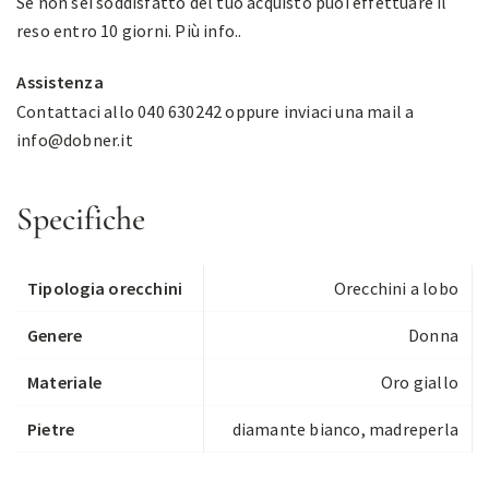
Se non sei soddisfatto del tuo acquisto puoi effettuare il
reso entro 10 giorni.
Più info.
.
Assistenza
Contattaci allo 040 630242 oppure inviaci una mail a
info@dobner.it
Specifiche
Tipologia orecchini
Orecchini a lobo
Genere
Donna
Materiale
Oro giallo
Pietre
diamante bianco, madreperla