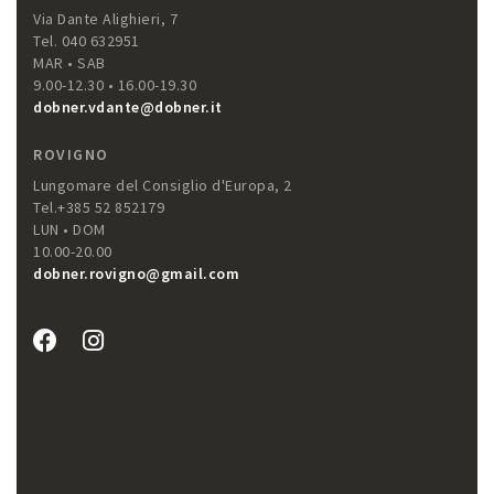
Via Dante Alighieri, 7
Tel. 040 632951
MAR • SAB
9.00-12.30 • 16.00-19.30
dobner.vdante@dobner.it
ROVIGNO
Lungomare del Consiglio d'Europa, 2
Tel.+385 52 852179
LUN • DOM
10.00-20.00
dobner.rovigno@gmail.com