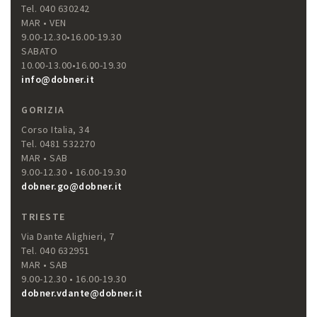
Tel. 040 630242
MAR • VEN
9.00-12.30•16.00-19.30
SABATO
10.00-13.00•16.00-19.30
info@dobner.it
GORIZIA
Corso Italia, 34
Tel. 0481 532270
MAR • SAB
9.00-12.30 • 16.00-19.30
dobner.go@dobner.it
TRIESTE
Via Dante Alighieri, 7
Tel. 040 632951
MAR • SAB
9.00-12.30 • 16.00-19.30
dobner.vdante@dobner.it