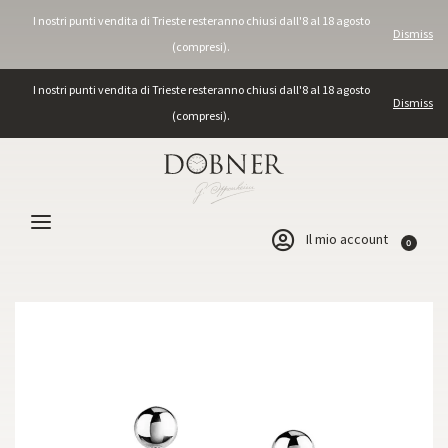
I nostri punti vendita di Trieste resteranno chiusi dall'8 al 18 agosto
Dismiss
(compresi).
I nostri punti vendita di Trieste resteranno chiusi dall'8 al 18 agosto
Dismiss
(compresi).
Il mio account
0