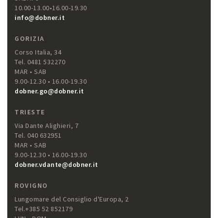
10.00-13.00•16.00-19.30
info@dobner.it
GORIZIA
Corso Italia, 34
Tel. 0481 532270
MAR • SAB
9.00-12.30 • 16.00-19.30
dobner.go@dobner.it
TRIESTE
Via Dante Alighieri, 7
Tel. 040 632951
MAR • SAB
9.00-12.30 • 16.00-19.30
dobner.vdante@dobner.it
ROVIGNO
Lungomare del Consiglio d'Europa, 2
Tel.+385 52 852179