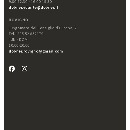
9.00-12.30 • 16.00-19.30
dobner.vdante@dobner.it
ROVIGNO
Lungomare del Consiglio d'Europa, 2
Tel.+385 52 852179
LUN • DOM
10.00-20.00
dobner.rovigno@gmail.com