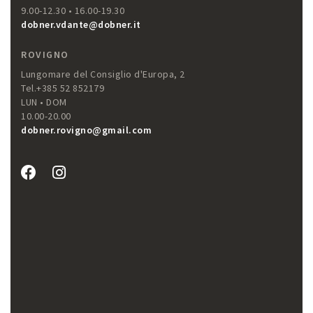
9.00-12.30 • 16.00-19.30
dobner.vdante@dobner.it
ROVIGNO
Lungomare del Consiglio d'Europa, 2
Tel.+385 52 852179
LUN • DOM
10.00-20.00
dobner.rovigno@gmail.com