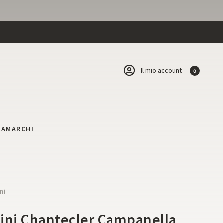
Il mio account
0
CA
MARCHI
ni
ini Chantecler Campanella