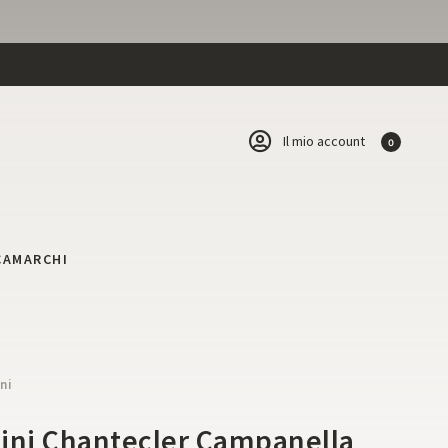
Il mio account
0
CA
MARCHI
ni
ini Chantecler Campanella