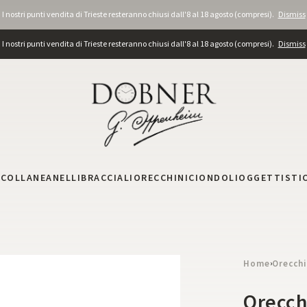
I nostri punti vendita di Trieste resteranno chiusi dall'8 al 18 agosto (compresi).
Dismiss
I nostri punti vendita di Trieste resteranno chiusi dall'8 al 18 agosto (compresi).
Dismiss
I
COLLANE
ANELLI
BRACCIALI
ORECCHINI
CIONDOLI
OGGETTISTI
Home
Orecchi
›
Orecch