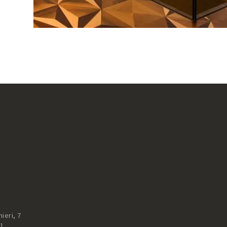
ieri, 7
51