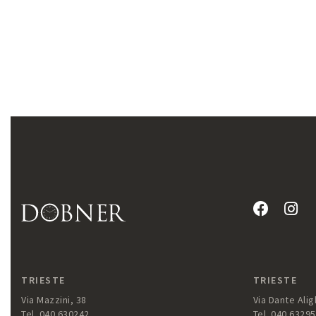
TRIESTE
TRIESTE
Via Mazzini, 38
Via Dante Aligh
Tel. 040 630242
Tel. 040 6329