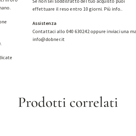
Se non sei soddisfatto del tuo acquisto puoi
inano.
effettuare il reso entro 10 giorni.
Più info.
.
ione
Assistenza
Contattaci allo 040 630242 oppure inviaci una ma
info@dobner.it
.
dicate
Prodotti correlati