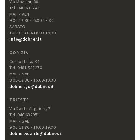
Via Mazzini, 38
Tel. 040 630242
MAR • VEN
9.00-12.30•16.00-19.30
SABATO
10.00-13.00•16.00-19.30
info@dobner.it
GORIZIA
Corso Italia, 34
Tel. 0481 532270
MAR • SAB
9.00-12.30 • 16.00-19.30
dobner.go@dobner.it
TRIESTE
Via Dante Alighieri, 7
Tel. 040 632951
MAR • SAB
9.00-12.30 • 16.00-19.30
dobner.vdante@dobner.it