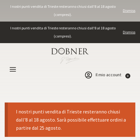
I nostri punti vendita di Trieste resteranno chiusi dall'8 al 18 agosto
Dismiss
(compresi).
I nostri punti vendita di Trieste resteranno chiusi dall'8 al 18 agosto
Dismiss
(compresi).
Il mio account
0
I nostri punti vendita di Trieste resteranno chiusi
dall'8 al 18 agosto. Sarà possibile effettuare ordini a
partire dal 25 agosto.