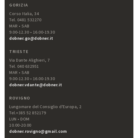
GORIZIA
Corso Italia, 34
Tel. 0481 532270
MAR • SAB
9.00-12.30 • 16.00-19.30
dobner.go@dobner.it
TRIESTE
Via Dante Alighieri, 7
Tel. 040 632951
MAR • SAB
9.00-12.30 • 16.00-19.30
dobner.vdante@dobner.it
ROVIGNO
Lungomare del Consiglio d'Europa, 2
Tel.+385 52 852179
LUN • DOM
10.00-20.00
dobner.rovigno@gmail.com