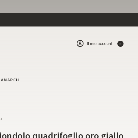
Il mio account
0
CA
MARCHI
li
iondolo quadrifoglio oro giallo