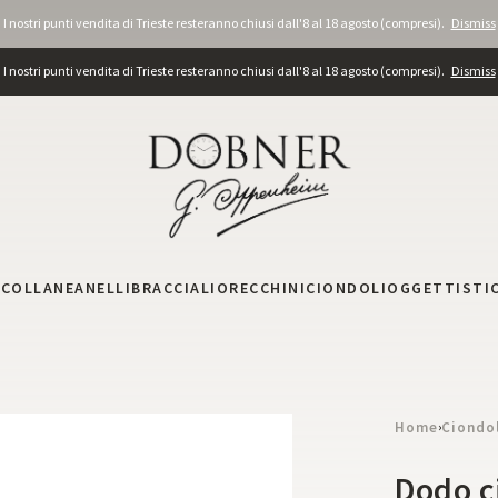
I nostri punti vendita di Trieste resteranno chiusi dall'8 al 18 agosto (compresi).
Dismiss
I nostri punti vendita di Trieste resteranno chiusi dall'8 al 18 agosto (compresi).
Dismiss
I
COLLANE
ANELLI
BRACCIALI
ORECCHINI
CIONDOLI
OGGETTISTI
Home
Ciondo
›
Dodo c