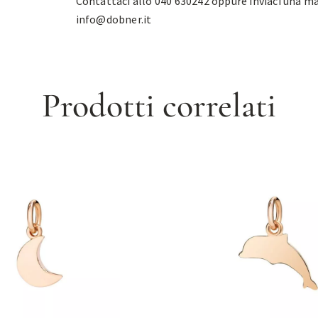
Contattaci allo 040 630242 oppure inviaci una ma
info@dobner.it
Prodotti correlati