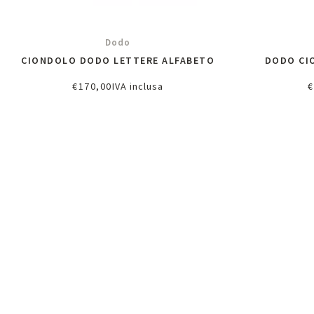
Dodo
CIONDOLO DODO LETTERE ALFABETO
DODO CI
€
170,00
IVA inclusa
€
Richiedi informazioni
A