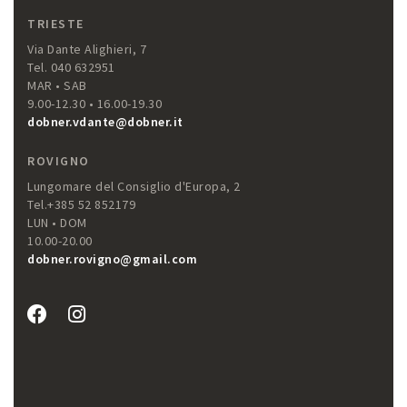
TRIESTE
Via Dante Alighieri, 7
Tel. 040 632951
MAR • SAB
9.00-12.30 • 16.00-19.30
dobner.vdante@dobner.it
ROVIGNO
Lungomare del Consiglio d'Europa, 2
Tel.+385 52 852179
LUN • DOM
10.00-20.00
dobner.rovigno@gmail.com