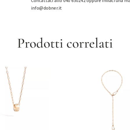
Contattaci allo 040 630242 oppure inviaci una ma
info@dobner.it
Prodotti correlati