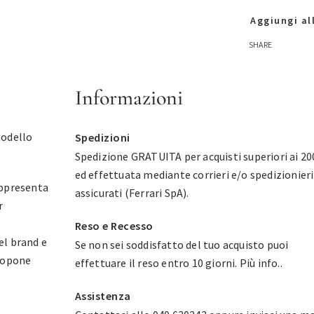
Aggiungi all
SHARE
Informazioni
modello
Spedizioni
Spedizione GRATUITA per acquisti superiori ai 20
ed effettuata mediante corrieri e/o spedizionieri
appresenta
assicurati (Ferrari SpA).
r
Reso e Recesso
el brand e
Se non sei soddisfatto del tuo acquisto puoi
propone
effettuare il reso entro 10 giorni.
Più info.
.
Assistenza