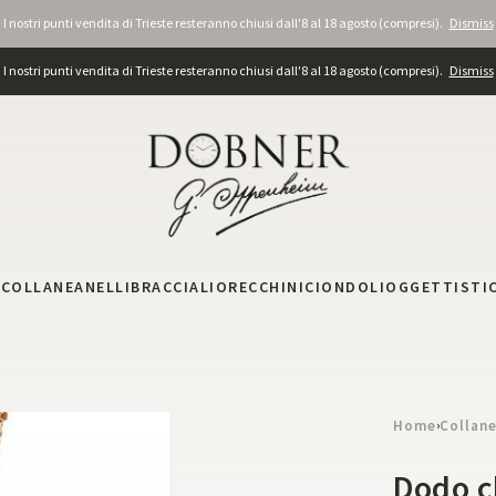
I nostri punti vendita di Trieste resteranno chiusi dall'8 al 18 agosto (compresi).
Dismiss
I nostri punti vendita di Trieste resteranno chiusi dall'8 al 18 agosto (compresi).
Dismiss
I
COLLANE
ANELLI
BRACCIALI
ORECCHINI
CIONDOLI
OGGETTISTI
Home
Collan
›
Dodo c