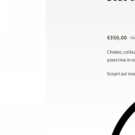
€
350,00
IV
Choker, colle
piastrina in 
Scopri sul no