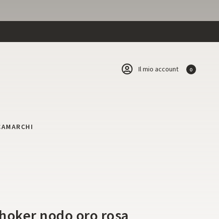
Il mio account
0
CA
MARCHI
e
hoker nodo oro rosa