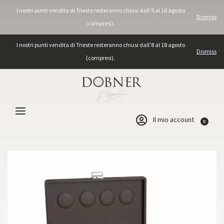
I nostri punti vendita di Trieste resteranno chiusi dall'8 al 18 agosto
Dismiss
(compresi).
I nostri punti vendita di Trieste resteranno chiusi dall'8 al 18 agosto
Dismiss
(compresi).
Il mio account
0