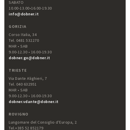
SABATO
10.00-13.00•16.00-19.30
info@dobner.it
GORIZIA
Corso Italia, 34
Tel. 0481 532270
MAR • SAB
9.00-12.30 • 16.00-19.30
dobner.go@dobner.it
TRIESTE
Via Dante Alighieri, 7
Tel. 040 632951
MAR • SAB
9.00-12.30 • 16.00-19.30
dobner.vdante@dobner.it
ROVIGNO
Lungomare del Consiglio d'Europa, 2
Tel.+385 52 852179