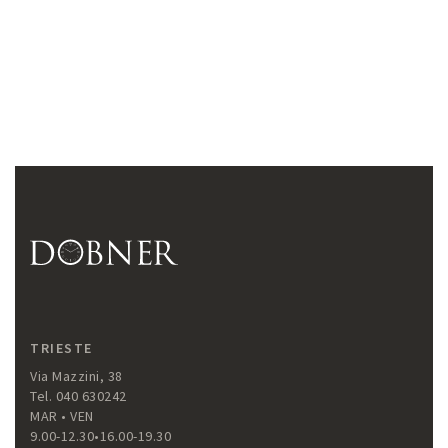
TRIESTE
Via Mazzini, 38
Tel. 040 630242
MAR • VEN
9.00-12.30•16.00-19.30