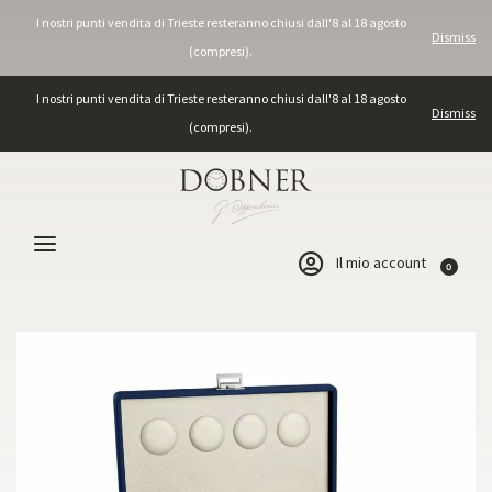
I nostri punti vendita di Trieste resteranno chiusi dall'8 al 18 agosto
Dismiss
(compresi).
I nostri punti vendita di Trieste resteranno chiusi dall'8 al 18 agosto
Dismiss
(compresi).
Il mio account
0