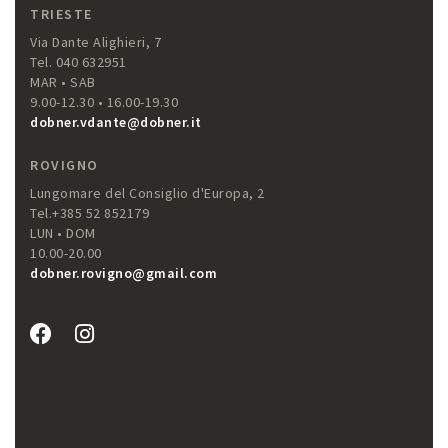
TRIESTE
Via Dante Alighieri, 7
Tel. 040 632951
MAR • SAB
9.00-12.30 • 16.00-19.30
dobner.vdante@dobner.it
ROVIGNO
Lungomare del Consiglio d'Europa, 2
Tel.+385 52 852179
LUN • DOM
10.00-20.00
dobner.rovigno@gmail.com