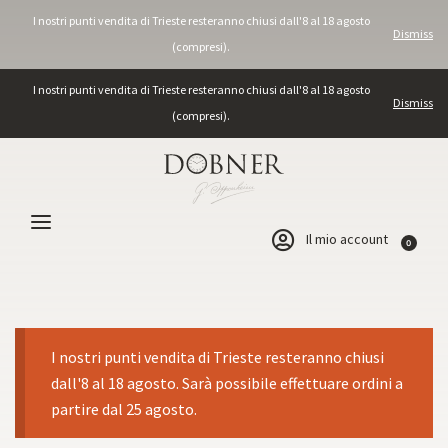
I nostri punti vendita di Trieste resteranno chiusi dall'8 al 18 agosto
Dismiss
(compresi).
I nostri punti vendita di Trieste resteranno chiusi dall'8 al 18 agosto
Dismiss
(compresi).
Il mio account
0
I nostri punti vendita di Trieste resteranno chiusi
dall'8 al 18 agosto. Sarà possibile effettuare ordini a
partire dal 25 agosto.