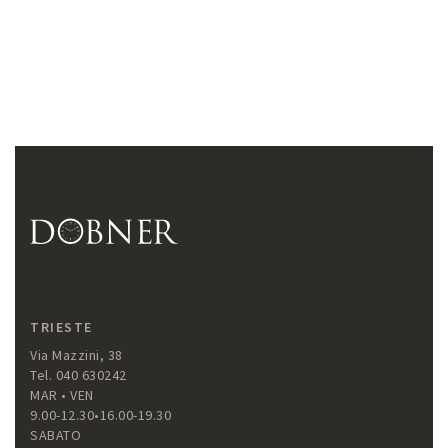
TRIESTE
Via Mazzini, 38
Tel. 040 630242
MAR • VEN
9.00-12.30•16.00-19.30
SABATO