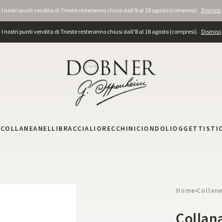
I nostri punti vendita di Trieste resteranno chiusi dall'8 al 18 agosto (compresi).
Dismiss
I nostri punti vendita di Trieste resteranno chiusi dall'8 al 18 agosto (compresi).
Dismiss
I
COLLANE
ANELLI
BRACCIALI
ORECCHINI
CIONDOLI
OGGETTISTI
Home
Collan
›
Collan