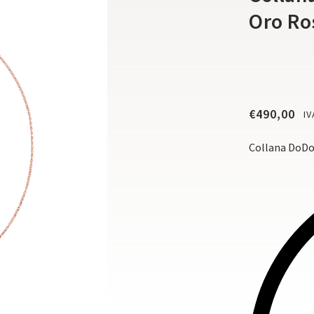
Oro Ro
€
490,00
IV
Collana DoDo 