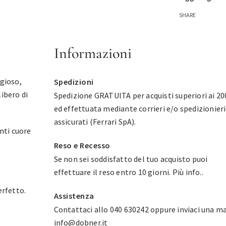
SHARE
Informazioni
ggioso,
Spedizioni
libero di
Spedizione GRATUITA per acquisti superiori ai 20
ed effettuata mediante corrieri e/o spedizionieri
assicurati (Ferrari SpA).
nti cuore
Reso e Recesso
Se non sei soddisfatto del tuo acquisto puoi
effettuare il reso entro 10 giorni.
Più info.
.
erfetto.
Assistenza
Contattaci allo 040 630242 oppure inviaci una ma
info@dobner.it