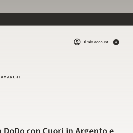
Il mio account
0
CA
MARCHI
e
a DoDo con Cuori in Argento e