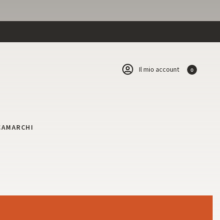
Il mio account
0
CA
MARCHI