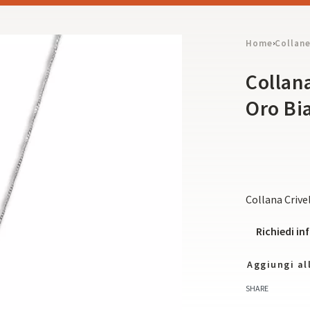
Home
Collan
›
Collana
Oro Bi
Collana Crive
Richiedi i
Aggiungi all
SHARE