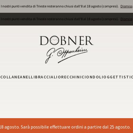
I nostri punti vendita di Trieste resteranno chiusi dall'8 al 18 agosto (compresi).
Dismiss
I nostri punti vendita di Trieste resteranno chiusi dall'8 al 18 agosto (compresi).
Dismiss
I
COLLANE
ANELLI
BRACCIALI
ORECCHINI
CIONDOLI
OGGETTISTI
 18 agosto. Sarà possibile effettuare ordini a partire dal 25 agosto.