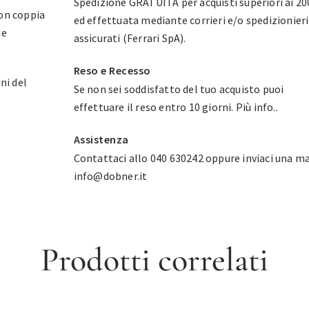
Spedizione GRATUITA per acquisti superiori ai 20
con coppia
ed effettuata mediante corrieri e/o spedizionieri
ue
assicurati (Ferrari SpA).
Reso e Recesso
ni del
Se non sei soddisfatto del tuo acquisto puoi
effettuare il reso entro 10 giorni.
Più info.
.
Assistenza
Contattaci allo 040 630242 oppure inviaci una ma
info@dobner.it
Prodotti correlati