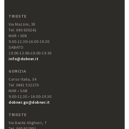
TRIESTE
Via Mazzini, 38
Tel. 040 630242
MAR • VEN
9.00-12.30•16.00-19.30
SABATO
10.00-13.00•16.00-19.30
info@dobner.it
GORIZIA
Corso Italia, 34
Tel. 0481 532270
MAR • SAB
9.00-12.30 • 16.00-19.30
dobner.go@dobner.it
TRIESTE
Via Dante Alighieri, 7
Tel. 040 632951