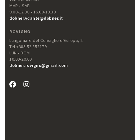
MAR • SAB
9.00-12.30 • 16.00-19.30
dobner.vdante@dobner.it
ROVIGNO
Lungomare del Consiglio d'Europa, 2
Tel.+385 52 852179
LUN • DOM
10.00-20.00
dobner.rovigno@gmail.com