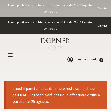
I nostri punti vendita di Trieste resteranno chiusi dall'8 al 18 agosto
Dismiss
(compresi).
I nostri punti vendita di Trieste resteranno chiusi dall'8 al 18 agosto
Dismiss
(compresi).
Il mio account
0
I nostri punti vendita di Trieste resteranno chiusi
dall'8 al 18 agosto. Sarà possibile effettuare ordini a
partire dal 25 agosto.