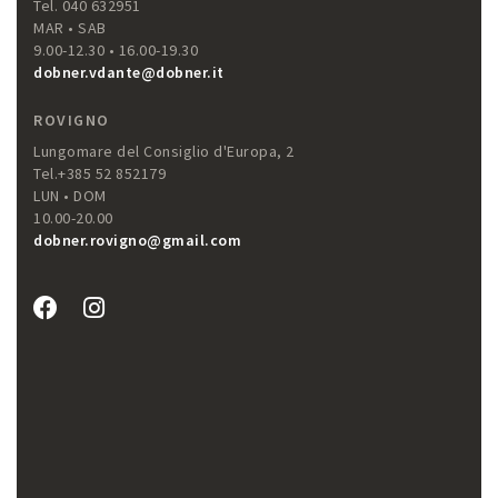
Tel. 040 632951
MAR • SAB
9.00-12.30 • 16.00-19.30
dobner.vdante@dobner.it
ROVIGNO
Lungomare del Consiglio d'Europa, 2
Tel.+385 52 852179
LUN • DOM
10.00-20.00
dobner.rovigno@gmail.com