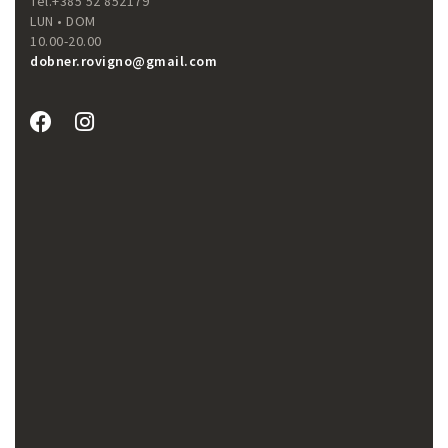
Tel.+385 52 852179
LUN • DOM
10.00-20.00
dobner.rovigno@gmail.com