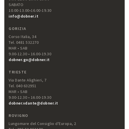
SABATO
10.00-13.00•16.00-19.30
info@dobner.it
GORIZIA
Corso Italia, 34
Tel. 0481 532270
MAR • SAB
9.00-12.30 • 16.00-19.30
dobner.go@dobner.it
TRIESTE
Via Dante Alighieri, 7
Tel. 040 632951
MAR • SAB
9.00-12.30 • 16.00-19.30
dobner.vdante@dobner.it
ROVIGNO
Lungomare del Consiglio d'Europa, 2