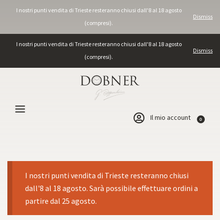
I nostri punti vendita di Trieste resteranno chiusi dall'8 al 18 agosto
Dismiss
(compresi).
I nostri punti vendita di Trieste resteranno chiusi dall'8 al 18 agosto
Dismiss
(compresi).
Il mio account
0
I nostri punti vendita di Trieste resteranno chiusi
dall'8 al 18 agosto. Sarà possibile effettuare ordini a
partire dal 25 agosto.