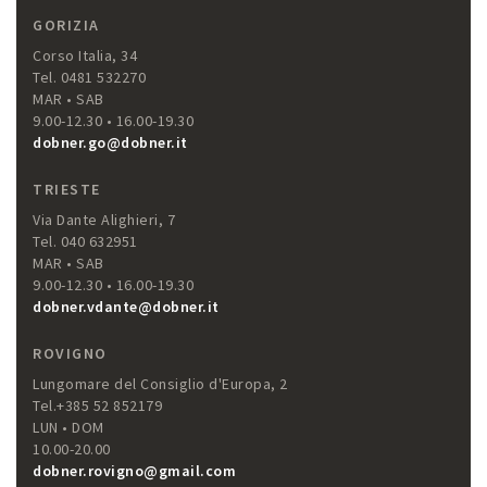
GORIZIA
Corso Italia, 34
Tel. 0481 532270
MAR • SAB
9.00-12.30 • 16.00-19.30
dobner.go@dobner.it
TRIESTE
Via Dante Alighieri, 7
Tel. 040 632951
MAR • SAB
9.00-12.30 • 16.00-19.30
dobner.vdante@dobner.it
ROVIGNO
Lungomare del Consiglio d'Europa, 2
Tel.+385 52 852179
LUN • DOM
10.00-20.00
dobner.rovigno@gmail.com