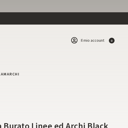
Il mio account
0
CA
MARCHI
e
a Burato Linee ed Archi Black