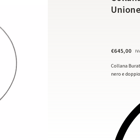
Union
€
645,00
IV
Collana Burat
nero e doppio 