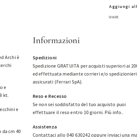
Aggiungi all
SHARE
Informazioni
ed Archi è
Spedizioni
cerchi
Spedizione GRATUITA per acquisti superiori ai 20
ed effettuata mediante corrieri e/o spedizionieri
assicurati (Ferrari SpA).
ro e
8 kt.
Reso e Recesso
Se non sei soddisfatto del tuo acquisto puoi
ecchini e
effettuare il reso entro 10 giorni.
Più info.
.
Assistenza
o da cm 40
Contattaci allo 040 630242 oppure inviaci una ma