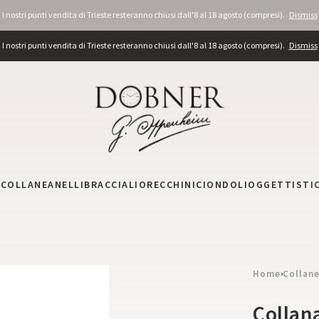
I nostri punti vendita di Trieste resteranno chiusi dall'8 al 18 agosto (compresi).
Dismiss
I nostri punti vendita di Trieste resteranno chiusi dall'8 al 18 agosto (compresi).
Dismiss
I
COLLANE
ANELLI
BRACCIALI
ORECCHINI
CIONDOLI
OGGETTISTI
Home
Collan
›
Collan