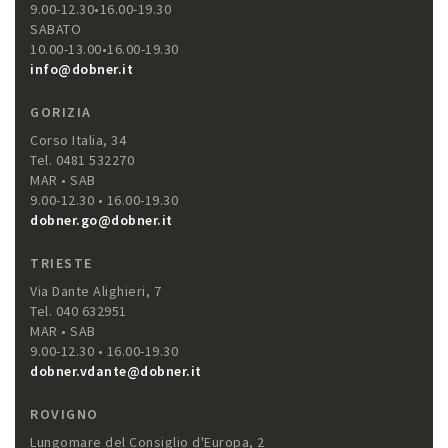
9.00-12.30•16.00-19.30
SABATO
10.00-13.00•16.00-19.30
info@dobner.it
GORIZIA
Corso Italia, 34
Tel. 0481 532270
MAR • SAB
9.00-12.30 • 16.00-19.30
dobner.go@dobner.it
TRIESTE
Via Dante Alighieri, 7
Tel. 040 632951
MAR • SAB
9.00-12.30 • 16.00-19.30
dobner.vdante@dobner.it
ROVIGNO
Lungomare del Consiglio d'Europa, 2