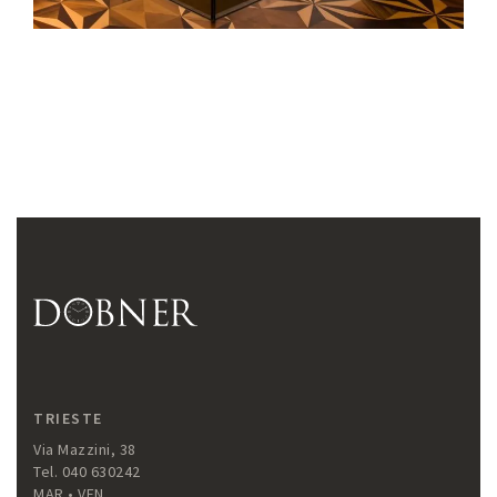
TRIESTE
Via Mazzini, 38
Tel. 040 630242
MAR • VEN