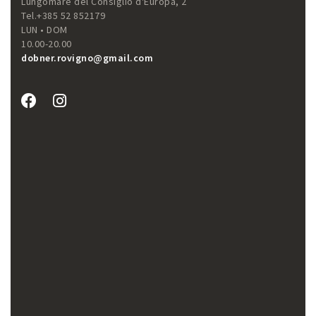
Lungomare del Consiglio d'Europa, 2
Tel.+385 52 852179
LUN • DOM
10.00-20.00
dobner.rovigno@gmail.com