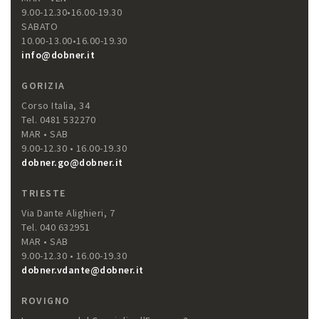
9.00-12.30•16.00-19.30
SABATO
10.00-13.00•16.00-19.30
info@dobner.it
GORIZIA
Corso Italia, 34
Tel. 0481 532270
MAR • SAB
9.00-12.30 • 16.00-19.30
dobner.go@dobner.it
TRIESTE
Via Dante Alighieri, 7
Tel. 040 632951
MAR • SAB
9.00-12.30 • 16.00-19.30
dobner.vdante@dobner.it
ROVIGNO