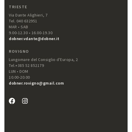
TRIESTE
Via Dante Alighieri, 7
Tel. 040 632951
MAR • SAB
9.00-12.30 • 16.00-19.30
dobner.vdante@dobner.it
ROVIGNO
Lungomare del Consiglio d'Europa, 2
Tel.+385 52 852179
LUN • DOM
10.00-20.00
dobner.rovigno@gmail.com