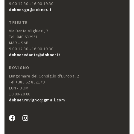
9.00-12.30 • 16.00-19.30
dobner.go@dobner.it
TRIESTE
Via Dante Alighieri, 7
Tel. 040 632951
MAR • SAB
9.00-12.30 • 16.00-19.30
dobner.vdante@dobner.it
ROVIGNO
Lungomare del Consiglio d'Europa, 2
Tel.+385 52 852179
LUN • DOM
10.00-20.00
dobner.rovigno@gmail.com