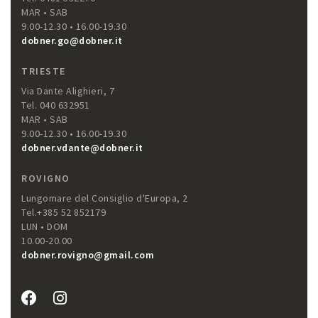
MAR • SAB
9.00-12.30 • 16.00-19.30
dobner.go@dobner.it
TRIESTE
Via Dante Alighieri, 7
Tel. 040 632951
MAR • SAB
9.00-12.30 • 16.00-19.30
dobner.vdante@dobner.it
ROVIGNO
Lungomare del Consiglio d'Europa, 2
Tel.+385 52 852179
LUN • DOM
10.00-20.00
dobner.rovigno@gmail.com