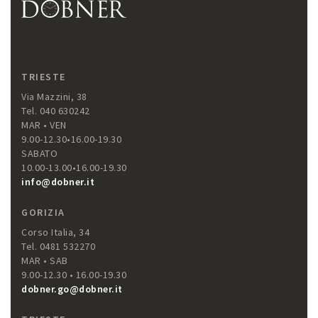
TRIESTE
Via Mazzini, 38
Tel. 040 630242
MAR • VEN
9.00-12.30•16.00-19.30
SABATO
10.00-13.00•16.00-19.30
info@dobner.it
GORIZIA
Corso Italia, 34
Tel. 0481 532270
MAR • SAB
9.00-12.30 • 16.00-19.30
dobner.go@dobner.it