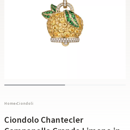
Home
Ciondoli
›
Ciondolo Chantecler