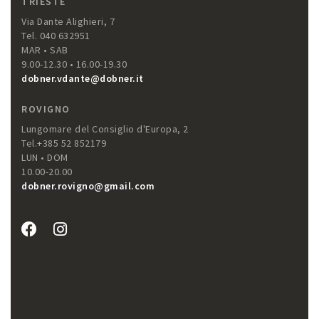
TRIESTE
Via Dante Alighieri, 7
Tel. 040 632951
MAR • SAB
9.00-12.30 • 16.00-19.30
dobner.vdante@dobner.it
ROVIGNO
Lungomare del Consiglio d'Europa, 2
Tel.+385 52 852179
LUN • DOM
10.00-20.00
dobner.rovigno@gmail.com