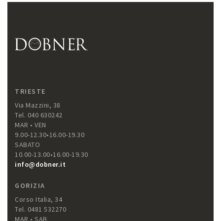
TRIESTE
Via Mazzini, 38
Tel. 040 630242
MAR • VEN
9.00-12.30•16.00-19.30
SABATO
10.00-13.00•16.00-19.30
info@dobner.it
GORIZIA
Corso Italia, 34
Tel. 0481 532270
MAR • SAB