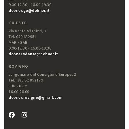
9.00-12.30 • 16.00-19.30
dobner.go@dobner.it
TRIESTE
Via Dante Alighieri, 7
Tel. 040 632951
MAR • SAB
9.00-12.30 • 16.00-19.30
dobner.vdante@dobner.it
ROVIGNO
Lungomare del Consiglio d'Europa, 2
Tel.+385 52 852179
LUN • DOM
10.00-20.00
dobner.rovigno@gmail.com