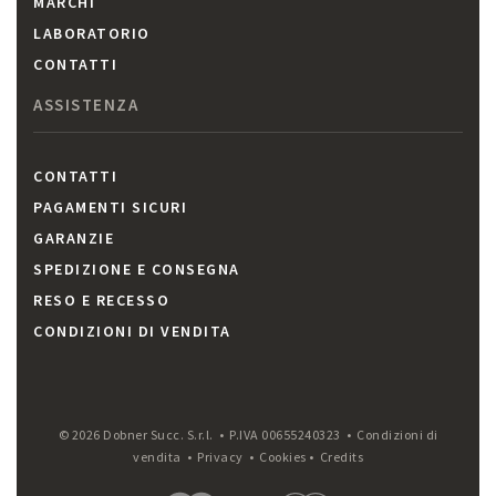
MARCHI
LABORATORIO
CONTATTI
ASSISTENZA
CONTATTI
PAGAMENTI SICURI
GARANZIE
SPEDIZIONE E CONSEGNA
RESO E RECESSO
CONDIZIONI DI VENDITA
© 2026 Dobner Succ. S.r.l. • P.IVA 00655240323 •
Condizioni di
vendita
•
Privacy
•
Cookies
•
Credits