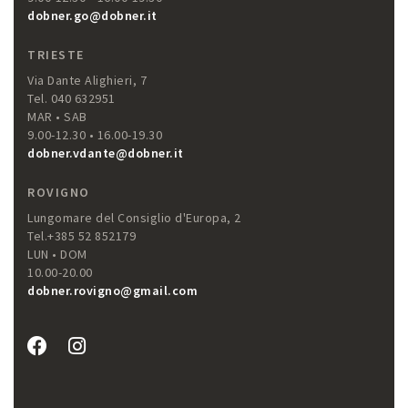
dobner.go@dobner.it
TRIESTE
Via Dante Alighieri, 7
Tel. 040 632951
MAR • SAB
9.00-12.30 • 16.00-19.30
dobner.vdante@dobner.it
ROVIGNO
Lungomare del Consiglio d'Europa, 2
Tel.+385 52 852179
LUN • DOM
10.00-20.00
dobner.rovigno@gmail.com