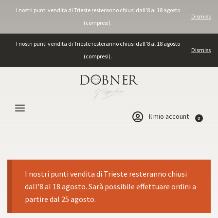
I nostri punti vendita di Trieste resteranno chiusi dall'8 al 18 agosto
Dismiss
(compresi).
I nostri punti vendita di Trieste resteranno chiusi dall'8 al 18 agosto
Dismiss
(compresi).
Il mio account
0
I nostri punti vendita di Trieste resteranno chiusi
dall'8 al 18 agosto. Sarà possibile effettuare ordini a
partire dal 25 agosto.