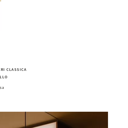
RI CLASSICA
ALLO
usa
oni