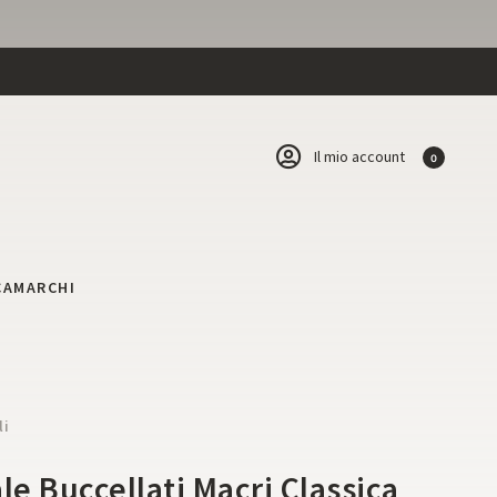
Il mio account
0
CA
MARCHI
li
le Buccellati Macri Classica