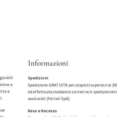
Informazioni
gioielli
Spedizioni
sione a
Spedizione GRATUITA per acquisti superiori ai 20
ette a
ed effettuata mediante corrieri e/o spedizionieri
i.
assicurati (Ferrari SpA).
sue
Reso e Recesso
ie.