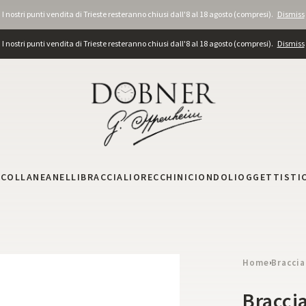
I nostri punti vendita di Trieste resteranno chiusi dall'8 al 18 agosto (compresi).
Dismiss
I nostri punti vendita di Trieste resteranno chiusi dall'8 al 18 agosto (compresi).
Dismiss
I
COLLANE
ANELLI
BRACCIALI
ORECCHINI
CIONDOLI
OGGETTISTI
Home
Braccia
›
Braccia