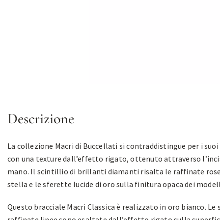
Descrizione
La collezione Macri di Buccellati si contraddistingue per i suoi 
con una texture dall’effetto rigato, ottenuto attraverso l’inci
mano. Il scintillio di brillanti diamanti risalta le raffinate ros
stella e le sferette lucide di oro sulla finitura opaca dei modell
Questo bracciale Macri Classica è realizzato in oro bianco. Le 
raffinate linee sono esaltate dall’effetto rigato sulla superfic