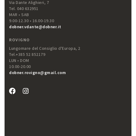
Via Dante Alighieri, 7
Tel. 040 632951
MAR • SAB
9.00-12.30 • 16.00-19.30
dobner.vdante@dobner.it
ROVIGNO
Lungomare del Consiglio d'Europa, 2
Tel.+385 52 852179
LUN • DOM
10.00-20.00
dobner.rovigno@gmail.com