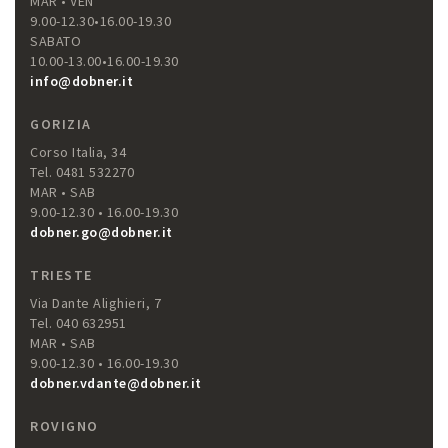
MAR • VEN
9.00-12.30•16.00-19.30
SABATO
10.00-13.00•16.00-19.30
info@dobner.it
GORIZIA
Corso Italia, 34
Tel. 0481 532270
MAR • SAB
9.00-12.30 • 16.00-19.30
dobner.go@dobner.it
TRIESTE
Via Dante Alighieri, 7
Tel. 040 632951
MAR • SAB
9.00-12.30 • 16.00-19.30
dobner.vdante@dobner.it
ROVIGNO