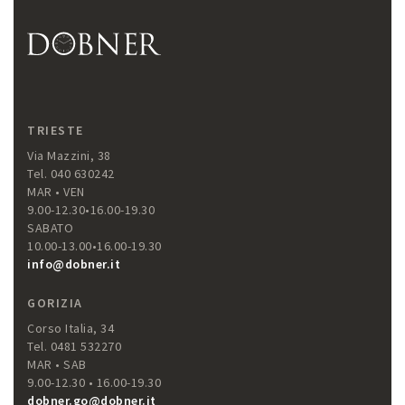
TRIESTE
Via Mazzini, 38
Tel. 040 630242
MAR • VEN
9.00-12.30•16.00-19.30
SABATO
10.00-13.00•16.00-19.30
info@dobner.it
GORIZIA
Corso Italia, 34
Tel. 0481 532270
MAR • SAB
9.00-12.30 • 16.00-19.30
dobner.go@dobner.it