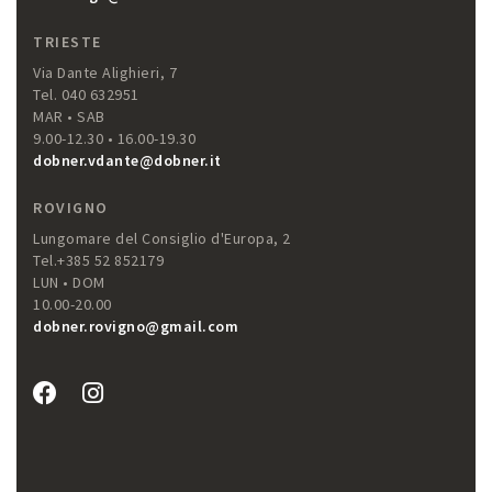
TRIESTE
Via Dante Alighieri, 7
Tel. 040 632951
MAR • SAB
9.00-12.30 • 16.00-19.30
dobner.vdante@dobner.it
ROVIGNO
Lungomare del Consiglio d'Europa, 2
Tel.+385 52 852179
LUN • DOM
10.00-20.00
dobner.rovigno@gmail.com