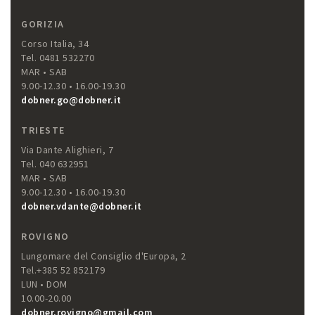
GORIZIA
Corso Italia, 34
Tel. 0481 532270
MAR • SAB
9.00-12.30 • 16.00-19.30
dobner.go@dobner.it
TRIESTE
Via Dante Alighieri, 7
Tel. 040 632951
MAR • SAB
9.00-12.30 • 16.00-19.30
dobner.vdante@dobner.it
ROVIGNO
Lungomare del Consiglio d'Europa, 2
Tel.+385 52 852179
LUN • DOM
10.00-20.00
dobner.rovigno@gmail.com